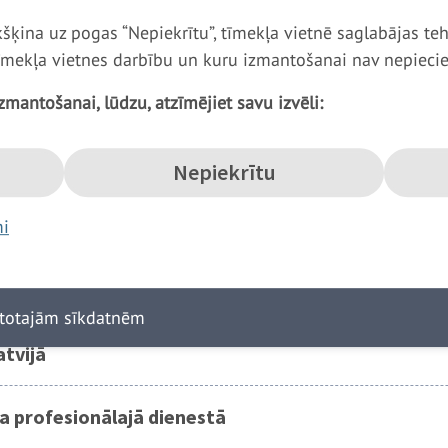
ikšķina uz pogas “Nepiekrītu”, tīmekļa vietnē saglabājas teh
ru var nosūtīt mācīties vai pildīt militārus uzdevumus uz ā
īmekļa vietnes darbību un kuru izmantošanai nav nepiecieš
zmantošanai, lūdzu, atzīmējiet savu izvēli:
a līgums
Nepiekrītu
mi
ība
enesta laiks
ntotajām sīkdatnēm
atvijā
 profesionālajā dienestā