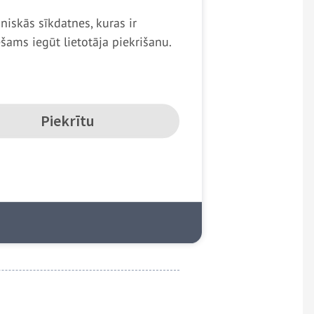
niskās sīkdatnes, kuras ir
rvalstīm tikai pēc karavīra
ams iegūt lietotāja piekrišanu.
Piekrītu