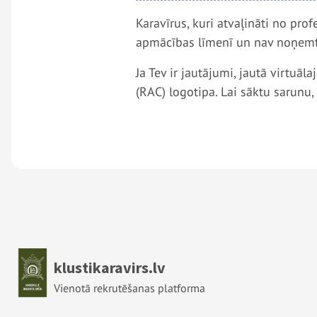
Karavīrus, kuri atvaļināti no pr
apmācības līmenī un nav noņemti
Ja Tev ir jautājumi, jautā virtuā
(RAC) logotipa. Lai sāktu sarunu,
Sākums
klustikaravirs.lv
Vienotā rekrutēšanas platforma