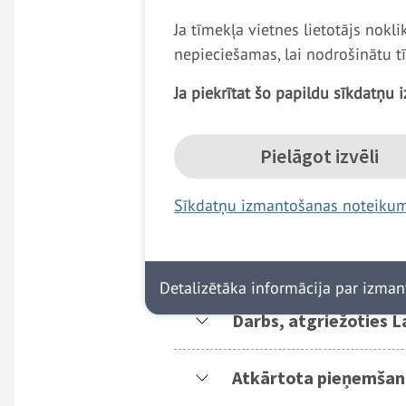
Ja tīmekļa vietnes lietotājs nokl
Visi karavīri dod
zvērestu
. Karavī
nepieciešamas, lai nodrošinātu t
zvēresta došanas.
Ja piekrītat šo papildu sīkdatņu i
Esi tas, kas Tu vari būt!
Profesionālā dienest
Pielāgot izvēli
Sīkdatņu izmantošanas noteiku
Militārā pamatapmāc
Dienesta vietas un di
Detalizētāka informācija par izma
Darbs, atgriežoties L
Atkārtota pieņemšana