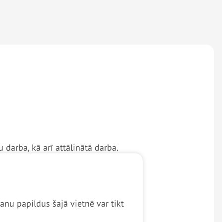
 darba, kā arī attālinātā darba.
t arī valsts aizsardzības
anu papildus šajā vietnē var tikt
jā dienestā vispirms jāpabeidz