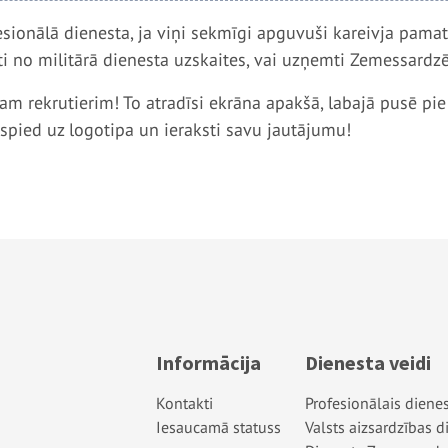
ofesionālā dienesta, ja viņi sekmīgi apguvuši kareivja pam
 no militārā dienesta uzskaites, vai uzņemti Zemessardzē
lajam rekrutierim! To atradīsi ekrāna apakšā, labajā pusē p
 spied uz logotipa un ieraksti savu jautājumu!
Informācija
Dienesta veidi
Kontakti
Profesionālais diene
Iesaucamā statuss
Valsts aizsardzības d