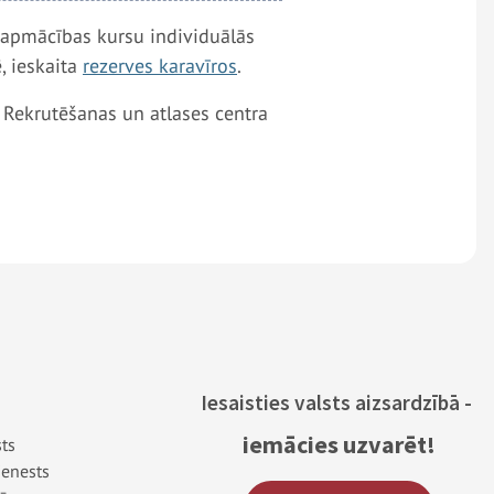
atapmācības kursu individuālās
, ieskaita
rezerves karavīros
.
ie Rekrutēšanas un atlases centra
Iesaisties valsts aizsardzībā -
iemācies uzvarēt!
sts
ienests