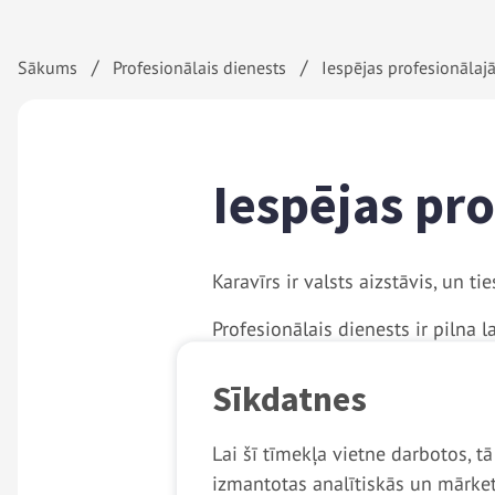
Atpakaļceļš
Sākums
Profesionālais dienests
Iespējas profesionālaj
Iespējas pro
Karavīrs ir valsts aizstāvis, un t
Profesionālais dienests ir pilna 
Profesionālā dienesta līgumu slēd
Sīkdatnes
dienesta karavīrs, ievērojot note
Lai šī tīmekļa vietne darbotos, t
Kandidātam, kas agrāk nav apmāc
izmantotas analītiskās un mārket
amatam noteiktais militārās apm