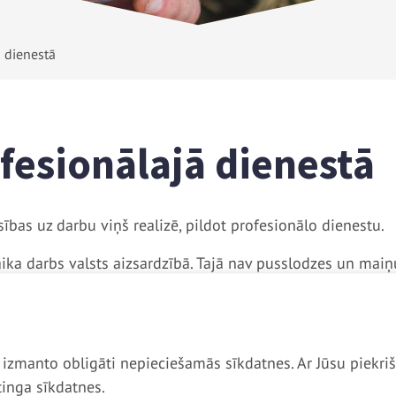
ā dienestā
fesionālajā dienestā
iesības uz darbu viņš realizē, pildot profesionālo dienestu.
laika darbs valsts aizsardzībā. Tajā nav pusslodzes un maiņu
z uz laiku, kas nav īsāks par diviem gadiem; to var noslēg
iktos nosacījumus.
ā izmanto obligāti nepieciešamās sīkdatnes. Ar Jūsu piekriš
īts militārajam dienestam, pēc pieņemšanas profesionāla
inga sīkdatnes.
ācības kurss.