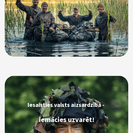
Iesaisties valsts aizsardzībā -
iemācies uzvarēt!