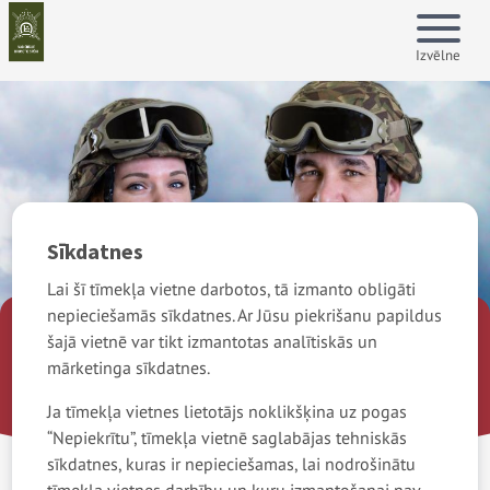
Pārlekt
Front
Show
menu
uz
page
Izvēlne
galveno
Galven
saturu
navigāc
Sīkdatnes
Lai šī tīmekļa vietne darbotos, tā izmanto obligāti
nepieciešamās sīkdatnes. Ar Jūsu piekrišanu papildus
šajā vietnē var tikt izmantotas analītiskās un
mārketinga sīkdatnes.
Ja tīmekļa vietnes lietotājs noklikšķina uz pogas
“Nepiekrītu”, tīmekļa vietnē saglabājas tehniskās
sīkdatnes, kuras ir nepieciešamas, lai nodrošinātu