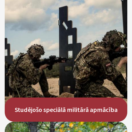
Savienojot militāro apmācību ar studijām.
Brīvprātīga militārā apmācība klātienē un
tālmācībā akreditētu augstskolu un koledžu
studējošajiem, kas dienē Zemessardzē vai
tajā iestāsies pirms apmācības uzsākšanas.
Studējošo speciālajā apmācībā pieņem
Latvijas pilsoņus vecumā no 18 gadiem.
Esi savas zemes sargs - stājies Zemessardzē!
Vairāk
Studējošo speciālā militārā apmācība