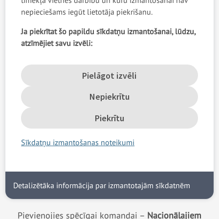
tīmekļa vietnes darbību un kuru izmantošanai nav
nepieciešams iegūt lietotāja piekrišanu.
Ja piekrītat šo papildu sīkdatņu izmantošanai, lūdzu,
Katra Latvijas pilsoņa
atzīmējiet savu izvēli:
pienākums ir aizstāvēt
Pielāgot izvēli
valsts neatkarību, brīvību
Nepiekrītu
un demokrātisko valsts
Piekrītu
iekārtu.
Sīkdatņu izmantošanas noteikumi
Detalizētāka informācija par izmantotajām sīkdatnēm
Pievienojies spēcīgai komandai –
Nacionālajiem