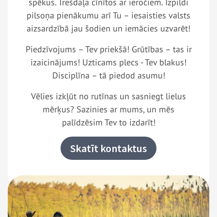
spēkus. Trešdaļa cīnītos ar ieročiem. Izpildi
pilsoņa pienākumu arī Tu – iesaisties valsts
aizsardzībā jau šodien un iemācies uzvarēt!
Piedzīvojums – Tev priekšā! Grūtības – tas ir
izaicinājums! Uzticams plecs - Tev blakus!
Disciplīna – tā piedod asumu!
Vēlies izkļūt no rutīnas un sasniegt lielus
mērķus? Sazinies ar mums, un mēs
palīdzēsim Tev to izdarīt!
Skatīt kontaktus