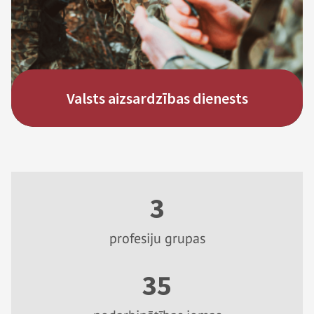
aizsardzības dienesta karavīrs!
Vairāk
Valsts aizsardzības dienests
3
profesiju grupas
35