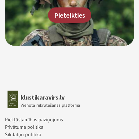
Pieteikties
Sākums
klustikaravirs.lv
Vienotā rekrutēšanas platforma
Kājene 1 izvēlne
Piekļūstamības paziņojums
Privātuma politika
Sīkdatņu politika