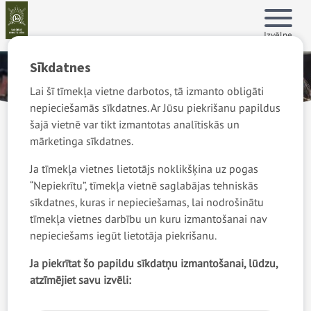
Pārlekt
Front
Show
menu
uz
page
Izvēlne
galveno
Galven
saturu
Sīkdatnes
navigāc
Lai šī tīmekļa vietne darbotos, tā izmanto obligāti
nepieciešamās sīkdatnes. Ar Jūsu piekrišanu papildus
šajā vietnē var tikt izmantotas analītiskās un
Atpakaļceļš
mārketinga sīkdatnes.
Sākums
Dienests Zemessardzē
Ja tīmekļa vietnes lietotājs noklikšķina uz pogas
Atlase dienestam Zemessardzē
“Nepiekrītu”, tīmekļa vietnē saglabājas tehniskās
sīkdatnes, kuras ir nepieciešamas, lai nodrošinātu
Atlase dienestam
tīmekļa vietnes darbību un kuru izmantošanai nav
nepieciešams iegūt lietotāja piekrišanu.
Zemessardzē
Ja piekrītat šo papildu sīkdatņu izmantošanai, lūdzu,
atzīmējiet savu izvēli:
Atlases mērķis ir izvērtēt katra zemessarga
kandidāta atbilstību dienestam Zemessardzē