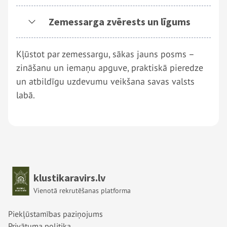
Zemessarga zvērests un līgums
Kļūstot par zemessargu, sākas jauns posms –
zināšanu un iemaņu apguve, praktiskā pieredze
un atbildīgu uzdevumu veikšana savas valsts
labā.
Sākums
klustikaravirs.lv
Vienotā rekrutēšanas platforma
Kājene 1 izvēlne
Piekļūstamības paziņojums
Privātuma politika